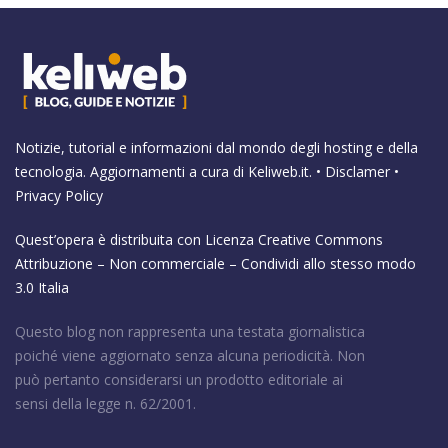
Notizie, tutorial e informazioni dal mondo degli hosting e della
tecnologia. Aggiornamenti a cura di
Keliweb.it
. •
Disclamer
•
Privacy Policy
Quest’opera è distribuita con Licenza
Creative Commons
Attribuzione – Non commerciale – Condividi allo stesso modo
3.0 Italia
Questo blog non rappresenta una testata giornalistica
poiché viene aggiornato senza alcuna periodicità. Non
può pertanto considerarsi un prodotto editoriale ai
sensi della legge n. 62/2001.