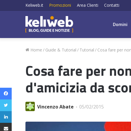
Keliweb.it
Promozioni
Area Clienti
Contatti
Domini
Home
/
Guide & Tutorial
/
Tutorial
/
Cosa fare per non
Cosa fare per non
d'amicizia da sc
Facebook
Twitter
Vincenzo Abate
05/02/2015
LinkedIn
Condividi via email