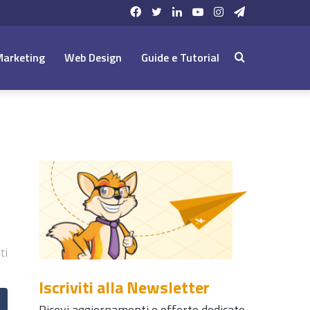
Facebook
Twitter
LinkedIn
YouTube
Instagram
Telegram
Marketing
Web Design
Guide e Tutorial
Cerca:
ti
Iscriviti alla Newsletter
Ricevi aggiornamenti e offerte dedicate