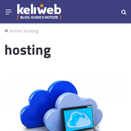
Menu
Ce
Home
/
hosting
hosting