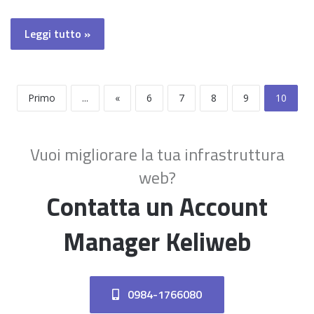
Leggi tutto »
Primo
...
«
6
7
8
9
10
Vuoi migliorare la tua infrastruttura
web?
Contatta un Account
Manager Keliweb
0984-1766080