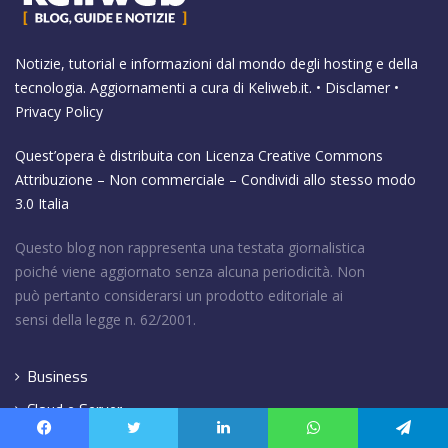
Notizie, tutorial e informazioni dal mondo degli hosting e della
tecnologia. Aggiornamenti a cura di
Keliweb.it
. •
Disclamer
•
Privacy Policy
Quest’opera è distribuita con Licenza
Creative Commons
Attribuzione – Non commerciale – Condividi allo stesso modo
3.0 Italia
Questo blog non rappresenta una testata giornalistica
poiché viene aggiornato senza alcuna periodicità. Non
può pertanto considerarsi un prodotto editoriale ai
sensi della legge n. 62/2001.
Business
Cloud e Server
Domini
Facebook
Twitter
LinkedIn
WhatsApp
Telegram