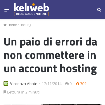
Menu
Ce
Home
/
Hosting
Un paio di errori da
non commettere in
un account hosting
Vincenzo Abate
17/11/2014
0
309
Lettura in 2 minuti