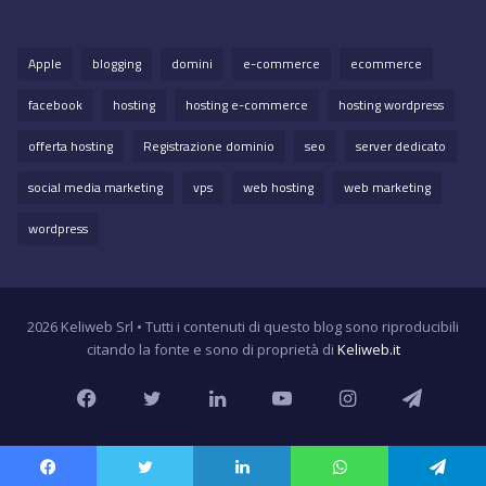
Apple
blogging
domini
e-commerce
ecommerce
facebook
hosting
hosting e-commerce
hosting wordpress
offerta hosting
Registrazione dominio
seo
server dedicato
social media marketing
vps
web hosting
web marketing
wordpress
2026 Keliweb Srl • Tutti i contenuti di questo blog sono riproducibili
citando la fonte e sono di proprietà di
Keliweb.it
Facebook
Twitter
LinkedIn
YouTube
Instagram
Teleg