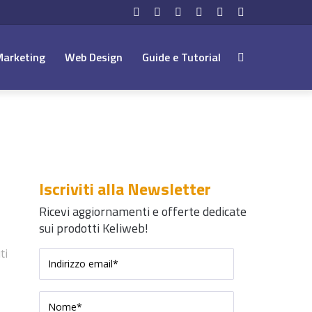
Facebook
Twitter
LinkedIn
YouTube
Instagram
Telegram
Marketing
Web Design
Guide e Tutorial
Cerca:
Iscriviti alla Newsletter
Ricevi aggiornamenti e offerte dedicate
sui prodotti Keliweb!
ti