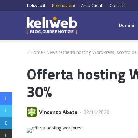
Keliweb.it
Promozioni
Area Clienti
Contatti
Domini
Home
/
News
/
Offerta hosting WordPress, sconto de
Offerta hosting 
30%
Facebook
Twitter
Vincenzo Abate
02/11/2020
LinkedIn
Condividi via email