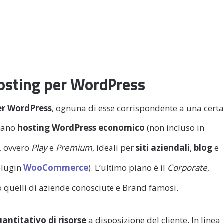
 hosting per WordPress
er WordPress
, ognuna di esse corrispondente a una cert
piano
hosting WordPress economico
(non incluso in
”, ovvero
Play
e
Premium
, ideali per
siti aziendali
,
blog
e
 plugin
WooCommerce
). L’ultimo piano è il
Corporate
,
o quelli di aziende conosciute e Brand famosi.
antitativo di risorse
a disposizione del cliente. In linea