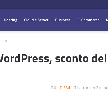
Hosting
Cloud e Server
Business
E-Commerce
l 30%
WordPress, sconto del
0
354
Lettura in 2 minu