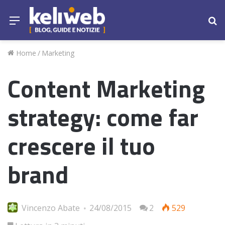
Menu
Ce
Home
/
Marketing
Content Marketing
strategy: come far
crescere il tuo
brand
Vincenzo Abate
24/08/2015
2
529