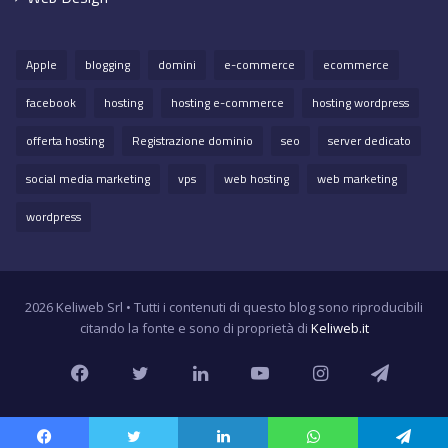
Apple
blogging
domini
e-commerce
ecommerce
facebook
hosting
hosting e-commerce
hosting wordpress
offerta hosting
Registrazione dominio
seo
server dedicato
social media marketing
vps
web hosting
web marketing
wordpress
2026 Keliweb Srl • Tutti i contenuti di questo blog sono riproducibili
citando la fonte e sono di proprietà di
Keliweb.it
Facebook
Twitter
LinkedIn
YouTube
Instagram
Teleg