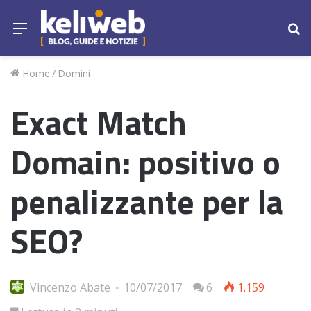
Menu
Ce
Home
/
Domini
Exact Match
Domain: positivo o
penalizzante per la
SEO?
Vincenzo Abate
10/07/2017
6
1.159