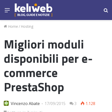
Menu
Ce
Home
/
Hosting
Migliori moduli
disponibili per e-
commerce
PrestaShop
Vincenzo Abate
17/09/2015
3
1.128