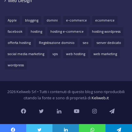
Web Design
Apple
blogging
domini
e-commerce
ecommerce
facebook
hosting
hosting e-commerce
hosting wordpress
offerta hosting
Registrazione dominio
seo
server dedicato
social media marketing
vps
web hosting
web marketing
wordpress
2026 Keliweb Srl • Tutti i contenuti di questo blog sono riproducibili
citando la fonte e sono di proprietà di
Keliweb.it
Facebook
Twitter
LinkedIn
YouTube
Instagram
Teleg