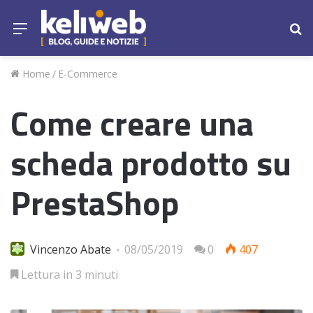
Menu
Ce
Home
/
E-Commerce
Come creare una
scheda prodotto su
PrestaShop
Vincenzo Abate
08/05/2019
0
407
Lettura in 3 minuti