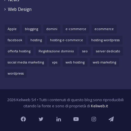
Web Design
Apple
blogging
domini
e-commerce
ecommerce
facebook
hosting
hosting e-commerce
hosting wordpress
offerta hosting
Registrazione dominio
seo
server dedicato
social media marketing
vps
web hosting
web marketing
wordpress
2026 Keliweb Srl • Tutti i contenuti di questo blog sono riproducibili
citando la fonte e sono di proprietà di
Keliweb.it
Facebook
Twitter
LinkedIn
YouTube
Instagram
Teleg