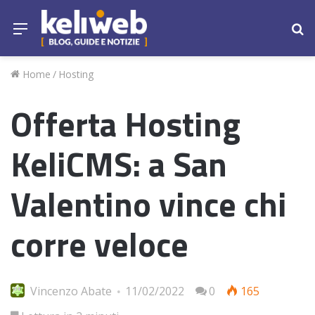
Menu
Ce
Home
/
Hosting
Offerta Hosting
KeliCMS: a San
Valentino vince chi
corre veloce
Vincenzo Abate
11/02/2022
0
165