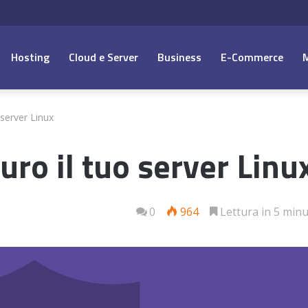
Hosting
Cloud e Server
Business
E-Commerce
server Linux
ro il tuo server Linu
0
964
Lettura in 5 minu