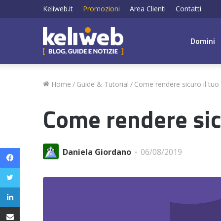
Keliweb.it
Promozioni
Area Clienti
Contatti
Domini
Home
/
Guide & Tutorial
/
Come rendere sicuro il tuo 
Come rendere sicu
Facebook
Daniela Giordano
06/08/2019
Twitter
LinkedIn
Condividi via email