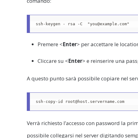
comando:
ssh-keygen - rsa -C  "you@example.com"
Premere <
Enter
> per accettare le location 
Cliccare su <
Enter
> e reinserire una pass
A questo punto sarà possibile copiare nel ser
ssh-copy-id root@host.servername.com
Verrà richiesto l’accesso con password la prim
possibile collegarsi nel server digitando sem