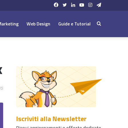
Facebook
Twitter
LinkedIn
YouTube
Instagram
Telegram
Marketing
Web Design
Guide e Tutorial
Cerca:
x
ti
Iscriviti alla Newsletter
Ricevi aggiornamenti e offerte dedicate