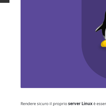
Rendere sicuro il proprio
server Linux
è essen