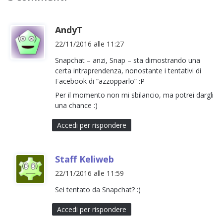
h
AndyT
a
22/11/2016 alle 11:27
d
Snapchat – anzi, Snap – sta dimostrando una
e
certa intraprendenza, nonostante i tentativi di
t
Facebook di “azzopparlo” :P
t
Per il momento non mi sbilancio, ma potrei dargli
o
una chance :)
:
Accedi per rispondere
h
Staff Keliweb
a
22/11/2016 alle 11:59
d
Sei tentato da Snapchat? :)
e
t
Accedi per rispondere
t