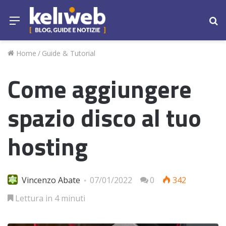
Menu
Ce
Home
/
Guide & Tutorial
Come aggiungere
spazio disco al tuo
hosting
Vincenzo Abate
07/01/2022
0
342
Lettura in 4 minuti