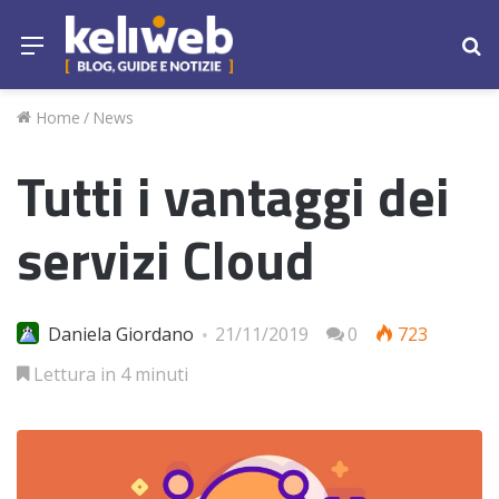
Menu
Ce
Home
/
News
Tutti i vantaggi dei
servizi Cloud
Daniela Giordano
21/11/2019
0
723
Lettura in 4 minuti