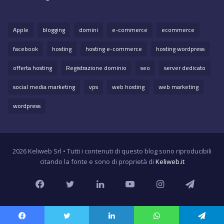
Apple
blogging
domini
e-commerce
ecommerce
facebook
hosting
hosting e-commerce
hosting wordpress
offerta hosting
Registrazione dominio
seo
server dedicato
social media marketing
vps
web hosting
web marketing
wordpress
2026 Keliweb Srl • Tutti i contenuti di questo blog sono riproducibili
citando la fonte e sono di proprietà di
Keliweb.it
Facebook
Twitter
LinkedIn
YouTube
Instagram
Teleg