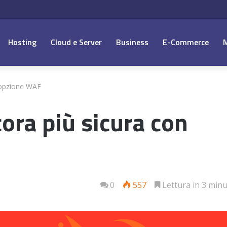
Hosting
Cloud e Server
Business
E-Commerce
’opzione WAF
ora più sicura con
0
557
Lettura in 3 minu