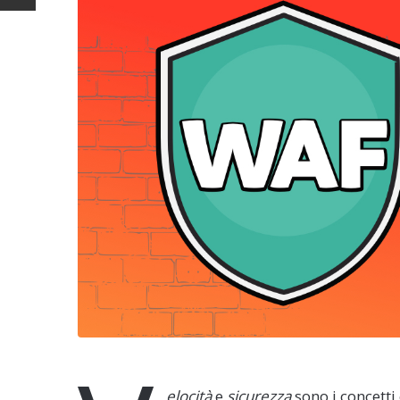
elocità
e
sicurezza
sono i concett