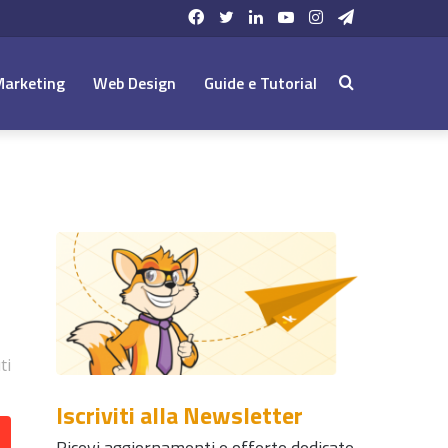
Facebook
Twitter
LinkedIn
YouTube
Instagram
Telegram
Marketing
Web Design
Guide e Tutorial
Cerca:
ti
Iscriviti alla Newsletter
Ricevi aggiornamenti e offerte dedicate