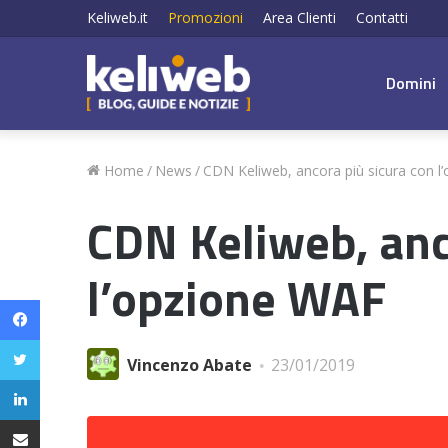
Keliweb.it
Promozioni
Area Clienti
Contatti
Domini
Home
/
News
/
CDN Keliweb, ancora più sicura con l
CDN Keliweb, anc
l’opzione WAF
Facebook
Twitter
Vincenzo Abate
23/01/2019
LinkedIn
Condividi via email