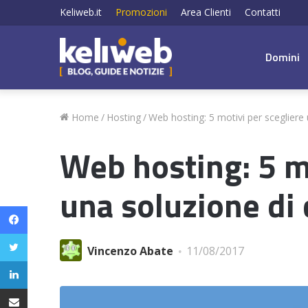
Keliweb.it
Promozioni
Area Clienti
Contatti
Domini
Home
/
Hosting
/
Web hosting: 5 motivi per scegliere 
Web hosting: 5 mo
una soluzione di 
Facebook
Twitter
Vincenzo Abate
11/08/2017
LinkedIn
Condividi via email