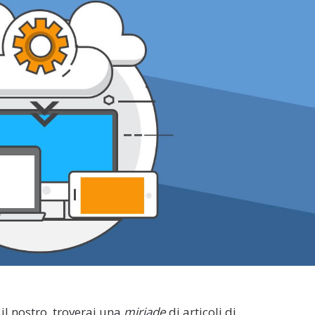
il nostro, troverai una
miriade
di articoli di