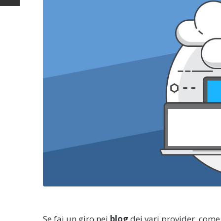
Se fai un giro nei
blog
dei vari provider, come 