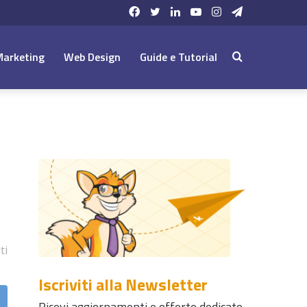
Facebook
Twitter
LinkedIn
YouTube
Instagram
Telegram
Marketing
Web Design
Guide e Tutorial
Cerca:
ti
Iscriviti alla Newsletter
Ricevi aggiornamenti e offerte dedicate