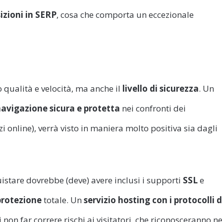
izioni in SERP
, cosa che comporta un eccezionale
qualità e velocità, ma anche il
livello di sicurezza
. Un
avigazione sicura e protetta
nei confronti dei
i online), verrà visto in maniera molto positiva sia dagli
uistare dovrebbe (deve) avere inclusi i supporti
SSL
e
protezione
totale. Un
servizio hosting con i protocolli d
non far correre rischi ai visitatori, che riconosceranno ne