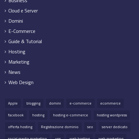
Business
Cloud e Server
Domini
E-Commerce
Guide & Tutorial
Hosting
Marketing
News
Web Design
Apple
blogging
domini
e-commerce
ecommerce
facebook
hosting
hosting e-commerce
hosting wordpress
offerta hosting
Registrazione dominio
seo
server dedicato
social media marketing
vps
web hosting
web marketing