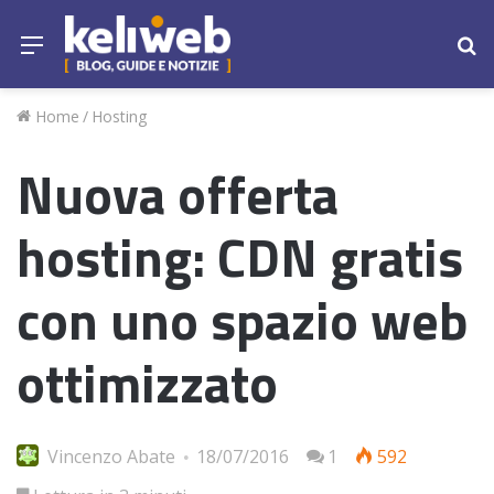
Menu
Ce
Home
/
Hosting
Nuova offerta
hosting: CDN gratis
con uno spazio web
ottimizzato
Vincenzo Abate
18/07/2016
1
592