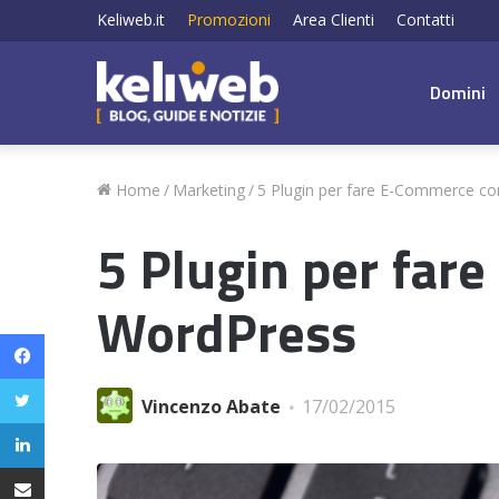
Keliweb.it
Promozioni
Area Clienti
Contatti
Domini
Home
/
Marketing
/
5 Plugin per fare E-Commerce c
5 Plugin per far
WordPress
Facebook
Twitter
Vincenzo Abate
17/02/2015
LinkedIn
Condividi via email