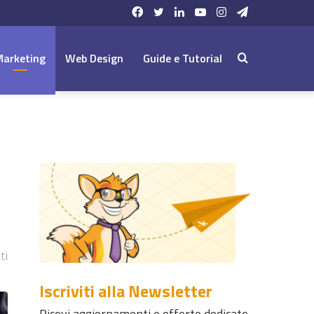
Facebook
Twitter
LinkedIn
YouTube
Instagram
Telegram
Marketing
Web Design
Guide e Tutorial
Cerca:
ti
Iscriviti alla Newsletter
Ricevi aggiornamenti e offerte dedicate