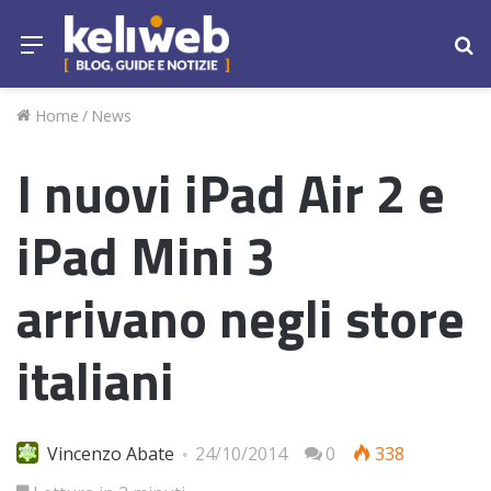
Menu
Ce
Home
/
News
I nuovi iPad Air 2 e
iPad Mini 3
arrivano negli store
italiani
Vincenzo Abate
24/10/2014
0
338