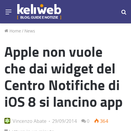
Menu
Ce
Home
/
News
Apple non vuole
che dai widget del
Centro Notifiche di
iOS 8 si lancino app
Vincenzo Abate
29/09/2014
0
364