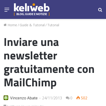
Menu
Ce
Home
/
Guide & Tutorial
/
Tutorial
Inviare una
newsletter
gratuitamente con
MailChimp
Vincenzo Abate
24/11/2013
0
502