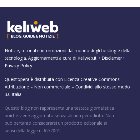
Notizie, tutorial e informazioni dal mondo degli hosting e della
tecnologia. Aggiornamenti a cura di
Keliweb.it
. •
Disclamer
•
Privacy Policy
Quest’opera è distribuita con Licenza
Creative Commons
Attribuzione – Non commerciale – Condividi allo stesso modo
3.0 Italia
Questo blog non rappresenta una testata giornalistica
poiché viene aggiornato senza alcuna periodicità. Non
può pertanto considerarsi un prodotto editoriale ai
sensi della legge n. 62/2001.