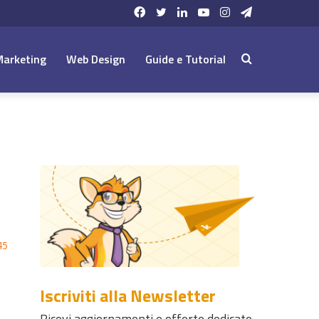
Facebook
Twitter
LinkedIn
YouTube
Instagram
Telegram
Marketing
Web Design
Guide e Tutorial
Cerca:
45
Iscriviti alla Newsletter
Ricevi aggiornamenti e offerte dedicate