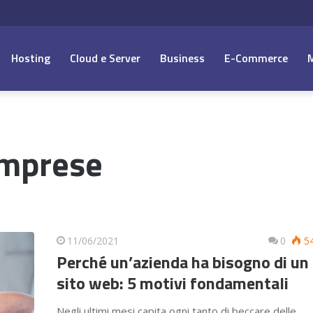
Hosting
Cloud e Server
Business
E-Commerce
imprese
11/06/2021
0
5
Perché un’azienda ha bisogno di un
sito web: 5 motivi fondamentali
Negli ultimi mesi capita ogni tanto di beccare delle