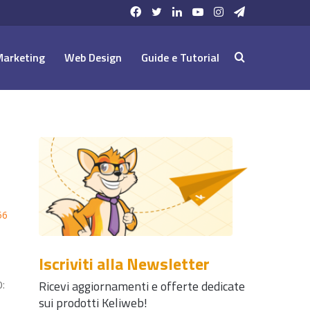
Facebook
Twitter
LinkedIn
YouTube
Instagram
Telegram
Marketing
Web Design
Guide e Tutorial
Cerca:
56
Iscriviti alla Newsletter
Ricevi aggiornamenti e offerte dedicate
0:
sui prodotti Keliweb!