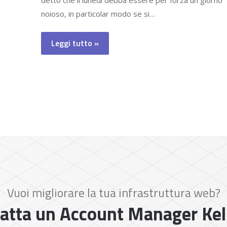
detto che il lunedì debba essere per forza un giorno
noioso, in particolar modo se si…
Leggi tutto »
Vuoi migliorare la tua infrastruttura web?
atta un Account Manager Ke