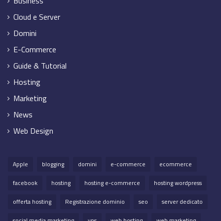
Business
Cloud e Server
Domini
E-Commerce
Guide & Tutorial
Hosting
Marketing
News
Web Design
Apple
blogging
domini
e-commerce
ecommerce
facebook
hosting
hosting e-commerce
hosting wordpress
offerta hosting
Registrazione dominio
seo
server dedicato
social media marketing
vps
web hosting
web marketing