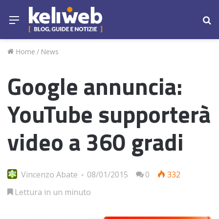
Menu
Ce
Home
/
News
Google annuncia:
YouTube supporterà
video a 360 gradi
Vincenzo Abate
08/01/2015
0
332
Lettura in un minuto