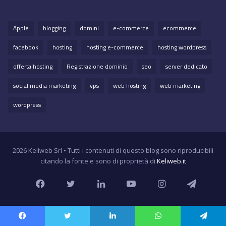
Apple
blogging
domini
e-commerce
ecommerce
facebook
hosting
hosting e-commerce
hosting wordpress
offerta hosting
Registrazione dominio
seo
server dedicato
social media marketing
vps
web hosting
web marketing
wordpress
2026 Keliweb Srl • Tutti i contenuti di questo blog sono riproducibili
citando la fonte e sono di proprietà di
Keliweb.it
Facebook
Twitter
LinkedIn
YouTube
Instagram
Teleg
Facebook
Twitter
LinkedIn
WhatsApp
Telegram