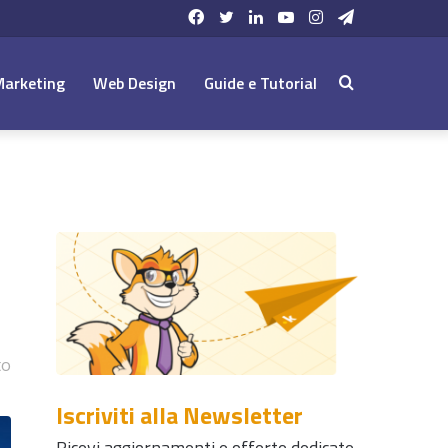
Facebook
Twitter
LinkedIn
YouTube
Instagram
Telegram
Marketing
Web Design
Guide e Tutorial
Cerca:
to
Iscriviti alla Newsletter
Ricevi aggiornamenti e offerte dedicate