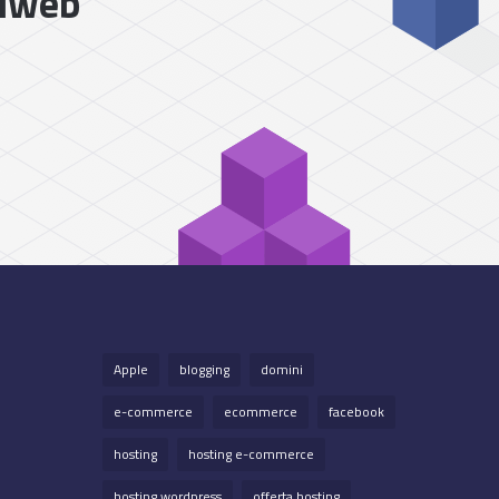
liweb
Apple
blogging
domini
e-commerce
ecommerce
facebook
hosting
hosting e-commerce
hosting wordpress
offerta hosting