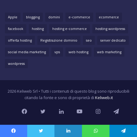
Apple
blogging
domini
e-commerce
ecommerce
facebook
hosting
hosting e-commerce
hosting wordpress
offerta hosting
Registrazione dominio
seo
server dedicato
social media marketing
vps
web hosting
web marketing
wordpress
2026 Keliweb Srl • Tutti i contenuti di questo blog sono riproducibili
citando la fonte e sono di proprietà di
Keliweb.it
Facebook
Twitter
LinkedIn
YouTube
Instagram
Teleg
Facebook
Twitter
LinkedIn
WhatsApp
Telegram