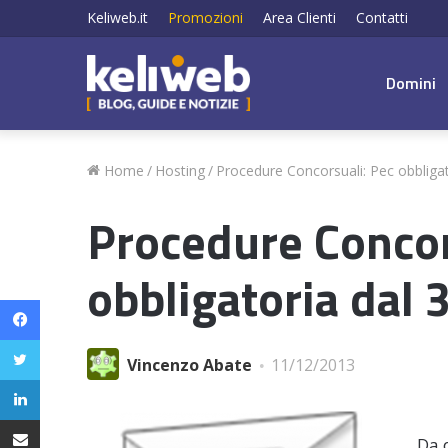
Keliweb.it
Promozioni
Area Clienti
Contatti
Domini
Home
/
Hosting
/
Procedure Concorsuali: Pec obbligat
Procedure Concor
obbligatoria dal 
Facebook
Twitter
Vincenzo Abate
11/12/2013
LinkedIn
Condividi via email
Da 