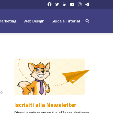
Facebook
Twitter
LinkedIn
YouTube
Instagram
Telegram
Marketing
Web Design
Guide e Tutorial
Cerca:
to
Iscriviti alla Newsletter
Ricevi aggiornamenti e offerte dedicate