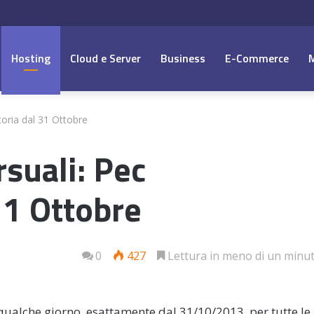
Hosting
Cloud e Server
Business
E-Commerce
oria dal 31 Ottobre
suali: Pec
31 Ottobre
0
427
Lettura in meno di un minu
qualche giorno, esattamente dal 31/10/2013, per tutte le