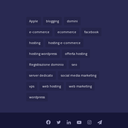
Apple
blogging
domini
e-commerce
ecommerce
facebook
hosting
hosting e-commerce
hosting wordpress
offerta hosting
Registrazione dominio
seo
server dedicato
social media marketing
vps
web hosting
web marketing
wordpress
Facebook
Twitter
LinkedIn
YouTube
Instagram
Telegram