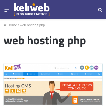
Menu
Ce
Home
/
web hosting php
web hosting php