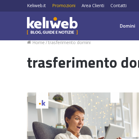
Keliweb.it
Promozioni
Area Clienti
Contatti
Domini
Home
/
trasferimento domini
trasferimento do