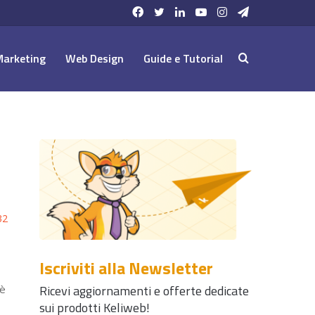
Facebook
Twitter
LinkedIn
YouTube
Instagram
Telegram
Marketing
Web Design
Guide e Tutorial
Cerca:
32
Iscriviti alla Newsletter
Ricevi aggiornamenti e offerte dedicate
 è
sui prodotti Keliweb!