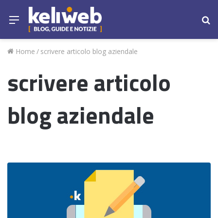
Menu
Ce
Home
/
scrivere articolo blog aziendale
scrivere articolo
blog aziendale