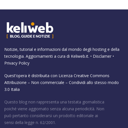
Notizie, tutorial e informazioni dal mondo degli hosting e della
tecnologia. Aggiornamenti a cura di
Keliweb.it
. •
Disclamer
•
Privacy Policy
Quest’opera è distribuita con Licenza
Creative Commons
Attribuzione – Non commerciale – Condividi allo stesso modo
3.0 Italia
Questo blog non rappresenta una testata giornalistica
poiché viene aggiornato senza alcuna periodicità. Non
può pertanto considerarsi un prodotto editoriale ai
sensi della legge n. 62/2001.