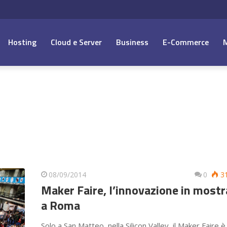
Hosting
Cloud e Server
Business
E-Commerce
08/09/2014
0
3
Maker Faire, l’innovazione in mostr
a Roma
Solo a San Matteo, nella Silicon Valley, il Maker Faire è