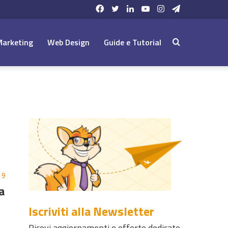
Facebook
Twitter
LinkedIn
YouTube
Instagram
Telegram
Marketing
Web Design
Guide e Tutorial
Cerca:
19
a
Iscriviti alla Newsletter
Ricevi aggiornamenti e offerte dedicate