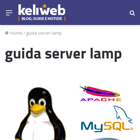
Menu
Ce
Home
/
guida server lamp
guida server lamp