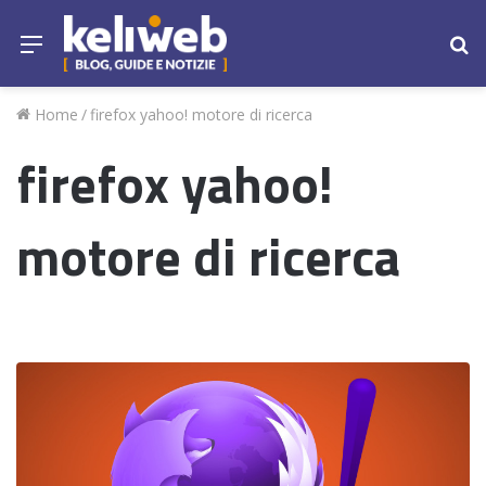
Menu
Ce
Home
/
firefox yahoo! motore di ricerca
firefox yahoo!
motore di ricerca