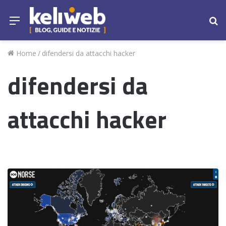
Menu
Ce
Home
/
difendersi da attacchi hacker
difendersi da
attacchi hacker