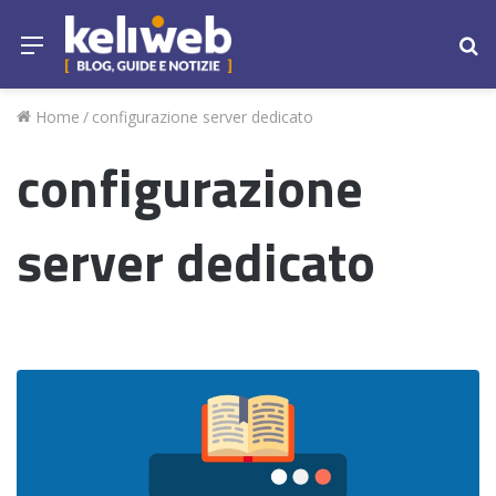
Menu
Ce
Home
/
configurazione server dedicato
configurazione
server dedicato