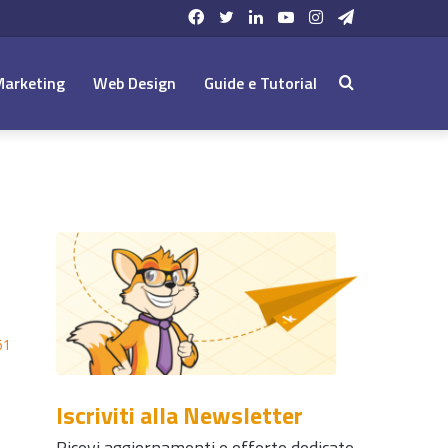
Facebook
Twitter
LinkedIn
YouTube
Instagram
Telegram
Marketing
Web Design
Guide e Tutorial
Cerca:
61
Iscriviti alla Newsletter
Ricevi aggiornamenti e offerte dedicate