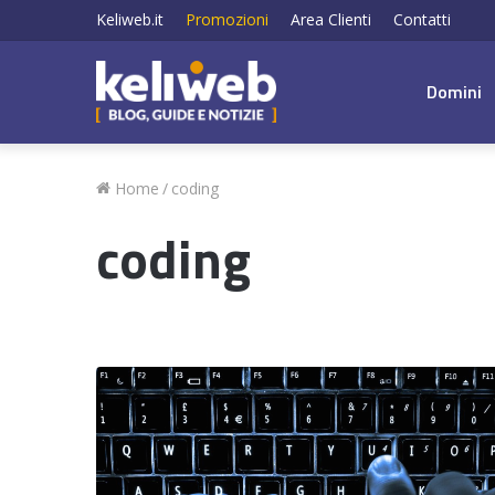
Keliweb.it
Promozioni
Area Clienti
Contatti
Domini
Home
/
coding
coding