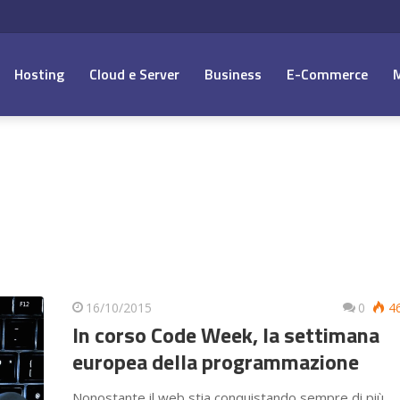
Hosting
Cloud e Server
Business
E-Commerce
16/10/2015
0
4
In corso Code Week, la settimana
europea della programmazione
Nonostante il web stia conquistando sempre di più