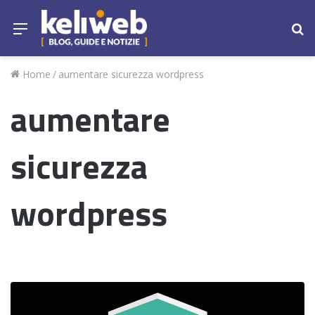
Menu
Ce
Home
/
aumentare sicurezza wordpress
aumentare
sicurezza
wordpress