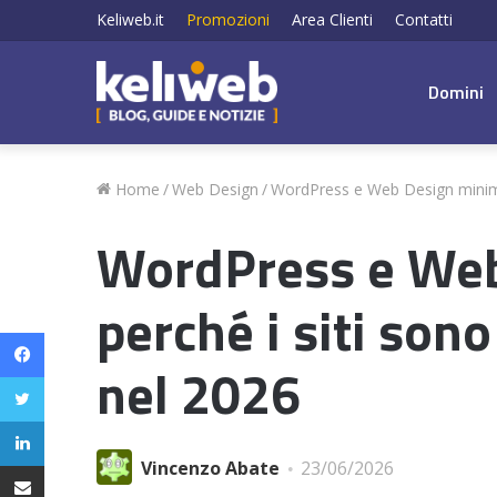
Keliweb.it
Promozioni
Area Clienti
Contatti
Domini
Home
/
Web Design
/
WordPress e Web Design minimal
WordPress e Web
perché i siti son
Facebook
nel 2026
Twitter
LinkedIn
Condividi via email
Vincenzo Abate
23/06/2026