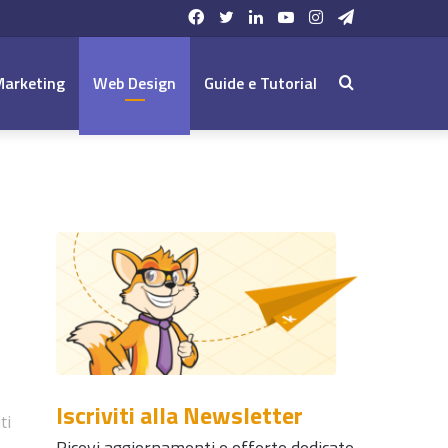
Facebook
Twitter
LinkedIn
YouTube
Instagram
Telegram
Marketing
Web Design
Guide e Tutorial
Cerca:
Iscriviti alla Newsletter
ti
Ricevi aggiornamenti e offerte dedicate