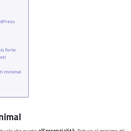
rdPress
iù forte
eti
iti minimal
inimal
ttuale che punta
all’essenzialità
. Riduce al minimo gli