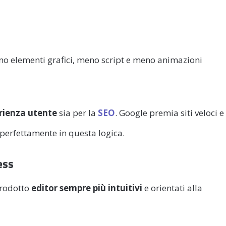
no elementi grafici, meno script e meno animazioni
erienza utente
sia per la
SEO
. Google premia siti veloci e
e perfettamente in questa logica.
ess
trodotto
editor sempre più intuitivi
e orientati alla