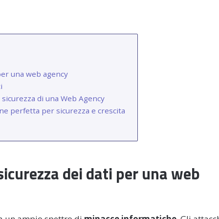
i per una web agency
i
 la sicurezza di una Web Agency
ne perfetta per sicurezza e crescita
 sicurezza dei dati per una web
a un ampio spettro di
minacce informatiche
. Gli attacc