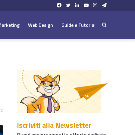
Facebook
Twitter
LinkedIn
YouTube
Instagram
Telegram
Marketing
Web Design
Guide e Tutorial
Cerca:
ti
Iscriviti alla Newsletter
Ricevi aggiornamenti e offerte dedicate