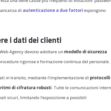
esta una delle cause più frequenti di violazioni: passwo
 mancanza di
autenticazione a due fattori
espongono
e i dati dei clienti
, le Web Agency devono adottare un
modello di sicurezza
 procedure rigorose e formazione continua del personale.
dati in transito, mediante l’implementazione di
protocolli
ritmi di cifratura robusti
. Tutte le comunicazioni inter
li sicuri, limitando l’esposizione a possibili