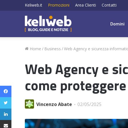
Keliweb.it
Promozioni
Area Clienti
Contatti
Domini
Home
/
Business
/
Web Agency e sicurezza informatica
Web Agency e sic
come proteggere i
Facebook
Twitter
Vincenzo Abate
02/05/2025
LinkedIn
Condividi via email