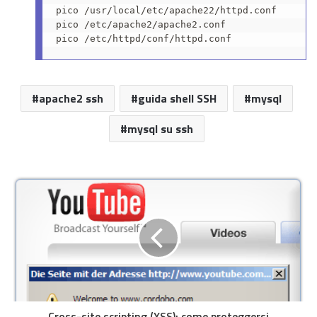
pico /usr/local/etc/apache22/httpd.conf

pico /etc/apache2/apache2.conf

apache2 ssh
guida shell SSH
mysql
mysql su ssh
Cross-site scripting (XSS): come proteggersi