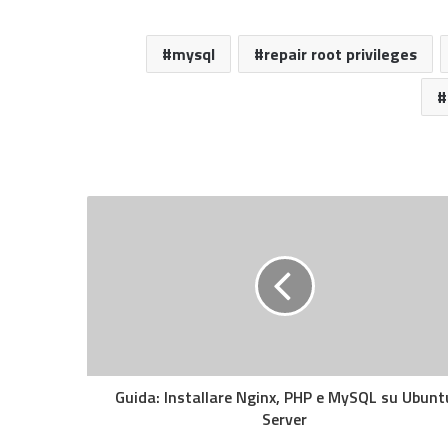
mysql
repair root privileges
Guida: Installare Nginx, PHP e MySQL su Ubunt
Server