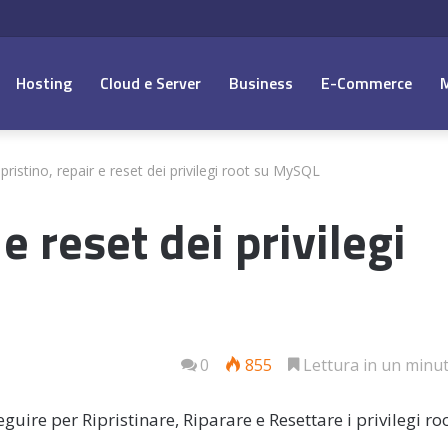
Hosting
Cloud e Server
Business
E-Commerce
ipristino, repair e reset dei privilegi root su MySQL
 e reset dei privilegi
0
855
Lettura in un minu
guire per Ripristinare, Riparare e Resettare i privilegi ro