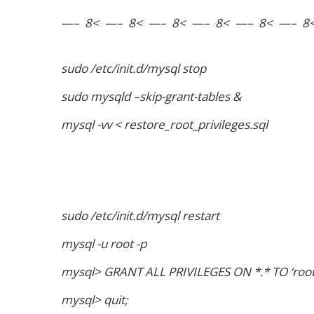
—– 8< —– 8< —– 8< —– 8< —– 8< —– 8
sudo /etc/init.d/mysql stop
sudo mysqld –skip-grant-tables &
mysql -vv < restore_root_privileges.sql
sudo /etc/init.d/mysql restart
mysql -u root -p
mysql> GRANT ALL PRIVILEGES ON *.* TO ‘roo
mysql> quit;