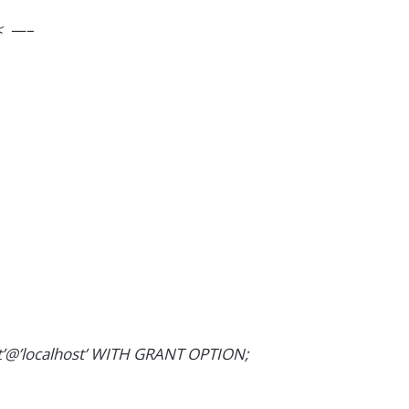
< —–
t’@’localhost’ WITH GRANT OPTION;