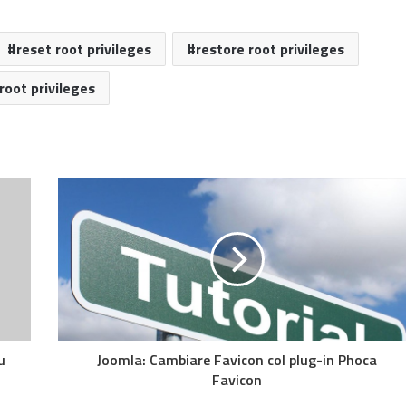
reset root privileges
restore root privileges
root privileges
u
Joomla: Cambiare Favicon col plug-in Phoca
Favicon