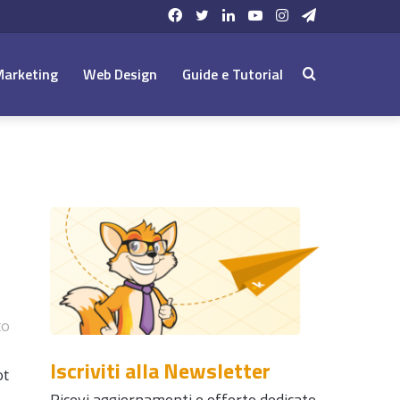
Facebook
Twitter
LinkedIn
YouTube
Instagram
Telegram
Marketing
Web Design
Guide e Tutorial
Cerca:
to
Iscriviti alla Newsletter
ot
Ricevi aggiornamenti e offerte dedicate