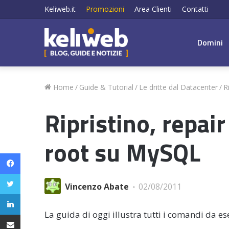
Keliweb.it
Promozioni
Area Clienti
Contatti
Domini
Home
/
Guide & Tutorial
/
Le dritte dal Datacenter
/
R
Ripristino, repair
root su MySQL
Facebook
Twitter
Vincenzo Abate
02/08/2011
LinkedIn
La guida di oggi illustra tutti i comandi da ese
Condividi via email