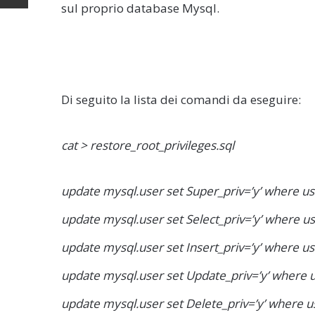
sul proprio database Mysql.
Di seguito la lista dei comandi da eseguire:
cat > restore_root_privileges.sql
update mysql.user set Super_priv=’y’ where use
update mysql.user set Select_priv=’y’ where us
update mysql.user set Insert_priv=’y’ where use
update mysql.user set Update_priv=’y’ where u
update mysql.user set Delete_priv=’y’ where us