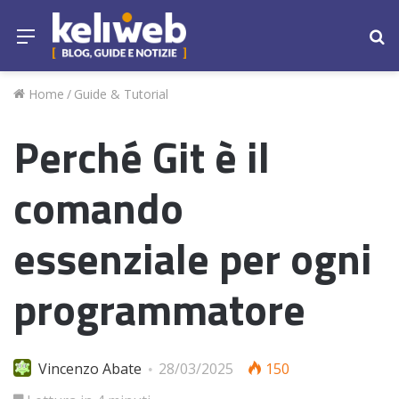
Menu
Ce
Home
/
Guide & Tutorial
Perché Git è il
comando
essenziale per ogni
programmatore
Vincenzo Abate
28/03/2025
150