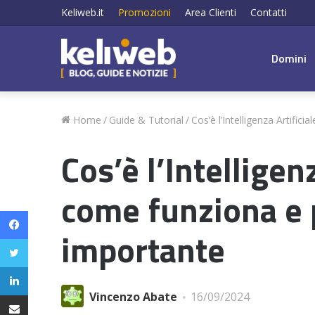
Keliweb.it
Promozioni
Area Clienti
Contatti
Domini
Home
/
Guide & Tutorial
/
Cos’è l’Intelligenza Artific
Cos’è l’Intelligen
come funziona e 
Facebook
importante
Twitter
LinkedIn
Condividi via email
Vincenzo Abate
16/09/2024