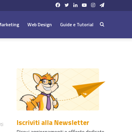
Facebook
Twitter
LinkedIn
YouTube
Instagram
Telegram
Marketing
Web Design
Guide e Tutorial
Cerca:
Iscriviti alla Newsletter
ti
Ricevi aggiornamenti e offerte dedicate